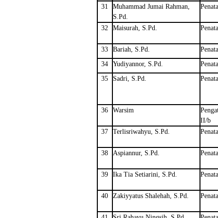
31
Muhammad Jumai Rahman,
Penata
S.Pd.
32
Maisurah, S.Pd.
Penata
33
Bariah, S.Pd.
Penata
34
Yudiyannor, S.Pd.
Penata
35
Sadri, S.Pd.
Penata
36
Warsim
Penga
II/b
37
Terlisriwahyu, S.Pd.
Penat
38
Aspiannur, S.Pd.
Penat
39
Ika Tia Setiarini, S.Pd.
Penat
40
Zakiyyatus Shalehah, S.Pd.
Penat
41
Sri Rahayu Ningsih, S.Pd.
Penat