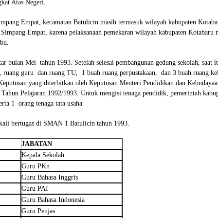
kat Atas Negeri.
impang Empat, kecamatan Batulicin masih termasuk wilayah kabupaten Kotaba
 Simpang Empat, karena pelaksanaan pemekaran wilayah kabupaten Kotabaru m
bu.
ar bulan Mei tahun 1993. Setelah selesai pembangunan gedung sekolah, saat it
, ruang guru dan ruang TU, 1 buah ruang perpustakaan, dan 3 buah ruang kel
t Keputusan yang diterbitkan oleh Keputusan Menteri Pendidikan dan Kebuday
Tahun Pelajaran 1992/1993. Untuk mengisi tenaga pendidik, pemerintah kab
erta 1 orang tenaga tata usaha
kali bertugas di SMAN 1 Batulicin tahun 1993.
JABATAN
Kepala Sekolah
Guru PKn
Guru Bahasa Inggris
Guru PAI
Guru Bahasa Indonesia
Guru Penjas