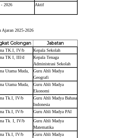
 - 2026
Aktif
n Ajaran 2025-2026
gkat Golongan
Jabatan
na TK.I, IV/b
Kepala Sekolah
a TK I, III/d
Kepala Tenaga
Administrasi Sekolah
na Utama Muda,
Guru Ahli Madya
Geografi
na Utama Muda,
Guru Ahli Madya
Ekonomi
na Tk.I, IV/b
Guru Ahli Madya Bahasa
Indonesia
na Tk.I, IV/b
Guru Ahli Madya PAI
na Tk. I, IV/b
Guru Ahli Madya
Matematika
na Tk.I, IV/b
Guru Ahli Madya