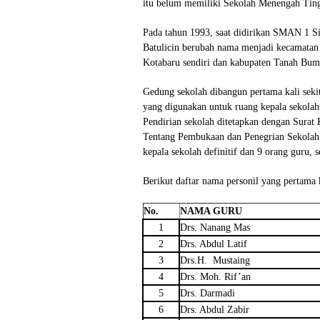
itu belum memiliki Sekolah Menengah Ting
Pada tahun 1993, saat didirikan SMAN 1 S
Batulicin berubah nama menjadi kecamatan
Kotabaru sendiri dan kabupaten Tanah Bum
Gedung sekolah dibangun pertama kali sekit
yang digunakan untuk ruang kepala sekolah
Pendirian sekolah ditetapkan dengan Sura
Tentang Pembukaan dan Penegrian Sekolah 
kepala sekolah definitif dan 9 orang guru, s
Berikut daftar nama personil yang pertama 
No.
NAMA GURU
1
Drs. Nanang Mas
2
Drs. Abdul Latif
3
Drs.H. Mustaing
4
Drs. Moh. Rif’an
5
Drs. Darmadi
6
Drs. Abdul Zabir