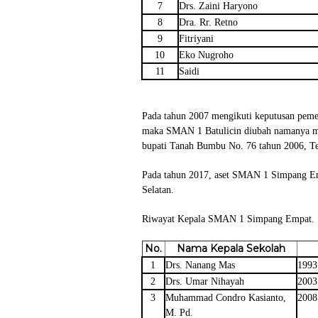
7
Drs. Zaini Haryono
8
Dra. Rr. Retno
9
Fitriyani
10
Eko Nugroho
11
Saidi
Pada tahun 2007 mengikuti keputusan pem
maka SMAN 1 Batulicin diubah namanya m
bupati Tanah Bumbu No. 76 tahun 2006, 
Pada tahun 2017, aset SMAN 1 Simpang Em
Selatan.
Riwayat Kepala SMAN 1 Simpang Empat.
No.
Nama Kepala Sekolah
1
Drs. Nanang Mas
1993
2
Drs. Umar Nihayah
2003
3
Muhammad Condro Kasianto,
2008
M. Pd.