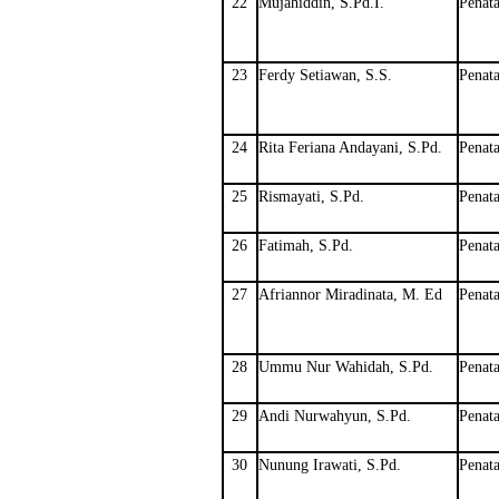
22
Mujahiddin, S.Pd.I.
Penata
23
Ferdy Setiawan, S.S.
Penata
24
Rita Feriana Andayani, S.Pd.
Penata
25
Rismayati, S.Pd.
Penata
26
Fatimah, S.Pd.
Penata
27
Afriannor Miradinata, M. Ed
Penata
28
Ummu Nur Wahidah, S.Pd.
Penata
29
Andi Nurwahyun, S.Pd.
Penata
30
Nunung Irawati, S.Pd.
Penata