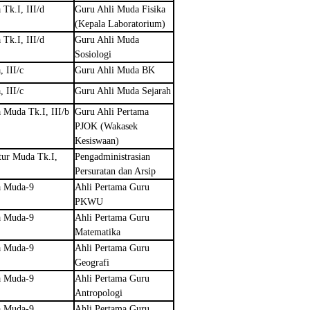
 Tk.I, III/d
Guru Ahli Muda Fisika
(Kepala Laboratorium)
 Tk.I, III/d
Guru Ahli Muda
Sosiologi
, III/c
Guru Ahli Muda BK
, III/c
Guru Ahli Muda Sejarah
 Muda Tk.I, III/b
Guru Ahli Pertama
PJOK (Wakasek
Kesiswaan)
tur Muda Tk.I,
Pengadministrasian
Persuratan dan Arsip
a Muda-9
Ahli Pertama Guru
PKWU
a Muda-9
Ahli Pertama Guru
Matematika
a Muda-9
Ahli Pertama Guru
Geografi
a Muda-9
Ahli Pertama Guru
Antropologi
a Muda-9
Ahli Pertama Guru