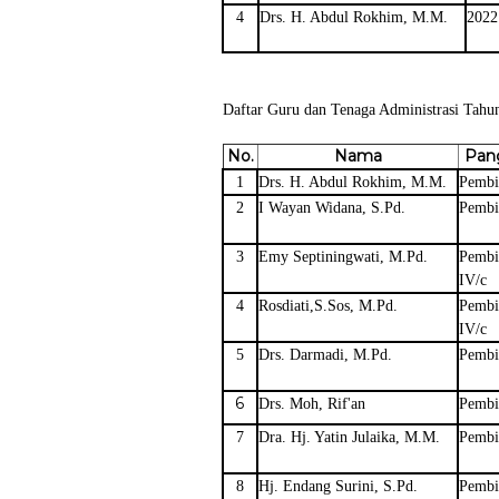
4
Drs. H. Abdul Rokhim, M.M.
2022
Daftar Guru dan Tenaga Administrasi Tahu
No.
Nama
Pan
1
Drs. H. Abdul Rokhim, M.M.
Pembi
2
I Wayan Widana, S.Pd.
Pembin
3
Emy Septiningwati, M.Pd.
Pembi
IV/c
4
Rosdiati,S.Sos, M.Pd.
Pembi
IV/c
5
Drs. Darmadi, M.Pd.
Pembi
6
Drs. Moh, Rif'an
Pembi
7
Dra. Hj. Yatin Julaika, M.M.
Pembi
8
Hj. Endang Surini, S.Pd.
Pembi