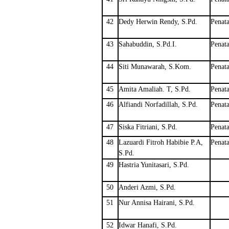
42
Dedy Herwin Rendy, S.Pd.
Penat
43
Sahabuddin, S.Pd.I.
Penat
44
Siti Munawarah, S.Kom.
Penat
45
Amita Amaliah. T, S.Pd.
Penat
46
Alfiandi Norfadillah, S.Pd.
Penat
47
Siska Fitriani, S.Pd.
Penat
48
Lazuardi Fitroh Habibie P.A,
Penat
S.Pd.
49
Hastria Yunitasari, S.Pd.
50
Anderi Azmi, S.Pd.
51
Nur Annisa Hairani, S.Pd.
52
Idwar Hanafi, S.Pd.